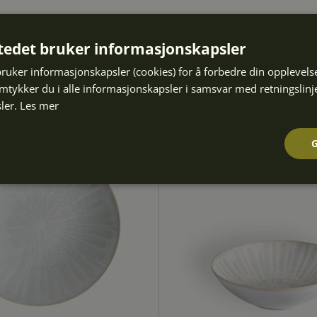
tedet bruker informasjonskapsler
bruker informasjonskapsler (cookies) for å forbedre din opplevels
amtykker du i alle informasjonskapsler i samsvar med retningslinj
ler.
Les mer
Ytelse
Målretting
Funksjonalitet
Strengt nødvendig
Ytelse
Målretting
Funksjonalitet
Ugradert