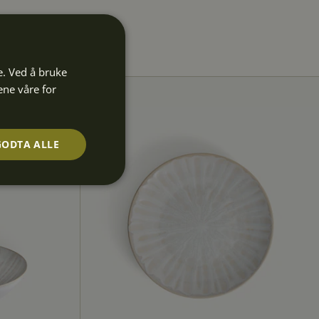
e. Ved å bruke
ene våre for
GODTA ALLE
Ugradert