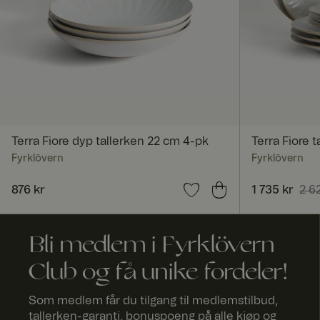
_dcid
FPGSID
Terra Fiore dyp tallerken 22 cm 4-pk
Terra Fiore t
Fyrklövern
Fyrklövern
Pris
876 kr
:
876 kr
Nåværende 
1 735 kr
2 6
currency
2 628 kr
Bli medlem i Fyrklövern
_tt_enable_cookie
Club og få unike fordeler!
x-ms-routing-nam
Som medlem får du tilgang til medlemstilbud,
tallerken-garanti, bonuspoeng på alle kjøp og