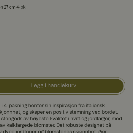
ken 27 cm 4-pk
Legg i handlekurv
i 4-pakning henter sin inspirasjon fra italiensk
jønnhet, og skaper en positiv stemning ved bordet.
 stengods av høyeste kvalitet i hvitt og jordfarger, med
r av kalkfargede blomster. Det robuste designet på
av dype jordtoner og blomstenes skjønnhet, gjør