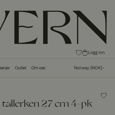
0
0
Logg inn
pro
pro
du
du
anjer
Outlet
Om oss
Norway
(
NOK
)
kte
kte
r i
r i
fav
ha
ori
ndl
tte
ek
r
urv
e tallerken 27 cm 4-pk
en