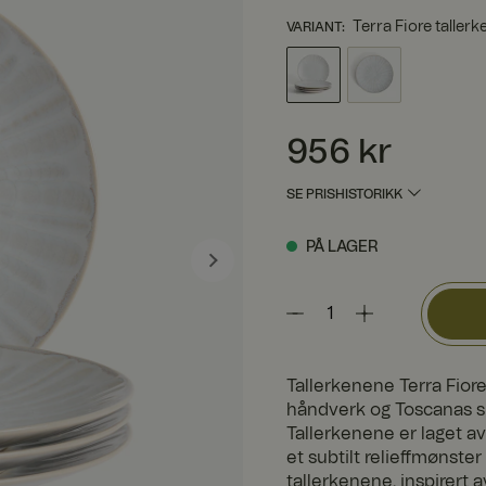
Terra Fiore taller
VARIANT
:
Pris
:
956 kr
956 kr
SE PRISHISTORIKK
PÅ LAGER
Tallerkenene Terra Fiore 
håndverk og Toscanas sk
Tallerkenene er laget av
et subtilt relieffmønste
tallerkenene, inspirert 