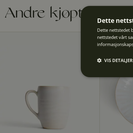
Andre kjøpte også
Dette netts
Dette nettstedet 
nettstedet vårt s
informasjonskaps
VIS DETALJER
Strengt
nødvendig