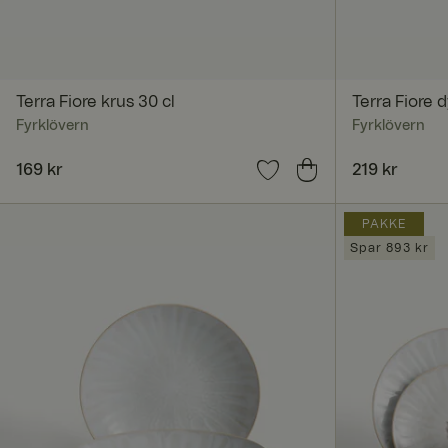
Strengt nødvendige i
Nettstedet kan ikke 
Navn
Terra Fiore krus 30 cl
Terra Fiore 
Fyrklövern
Fyrklövern
CookieScriptConse
Pris
169 kr
:
169 kr
Pris
219 kr
:
219 kr
PAKKE
RWuid
Spar 893 kr
X-AB
ASP.NET_SessionId