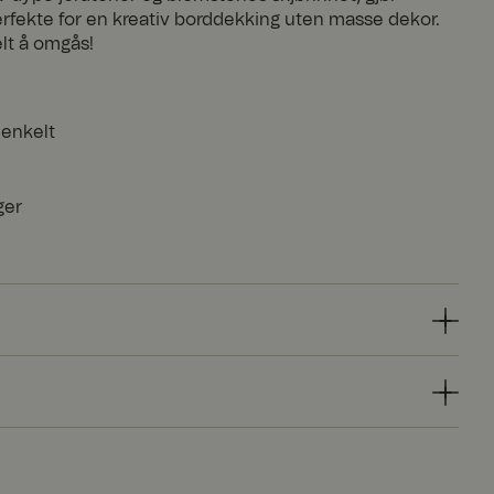
fekte for en kreativ borddekking uten masse dekor.
elt å omgås!
 enkelt
ger