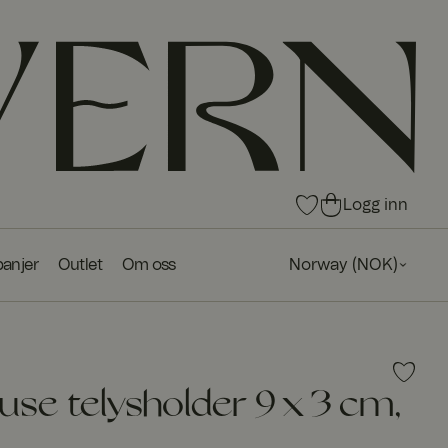
0
0
Logg inn
pro
pro
du
du
anjer
Outlet
Om oss
Norway
(
NOK
)
kte
kte
r i
r i
fav
ha
ori
ndl
tte
ek
r
urv
se telysholder 9 x 3 cm,
en