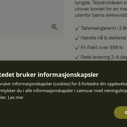
tyngde. Telysholderen er 
utover bordet for en mag
utenfor barns rekkevidd
Tallerkengaranti i 2 år
Handle nå & delbetal
Fri frakt over 599 kr
Rask levering 2–6 da
30 dagers fri returrett
tedet bruker informasjonskapsler
bruker informasjonskapsler (cookies) for å forbedre din opplevels
SPESIFIKASJONER
amtykker du i alle informasjonskapsler i samsvar med retningslinj
ler.
Les mer
ANMELDELSER
ART. NR
:
10013986