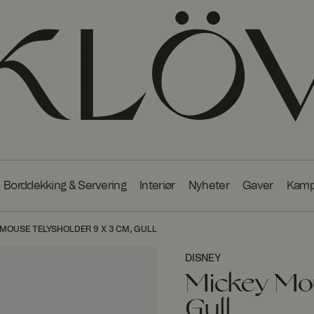
Borddekking & Servering
Interiør
Nyheter
Gaver
Kamp
MOUSE TELYSHOLDER 9 X 3 CM, GULL
DISNEY
Mickey Mou
Gull