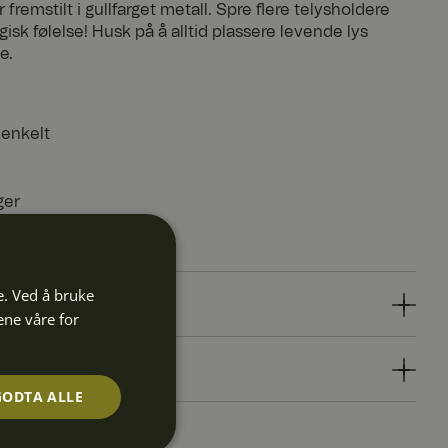
fremstilt i gullfarget metall. Spre flere telysholdere
isk følelse! Husk på å alltid plassere levende lys
e.
 enkelt
ger
e. Ved å bruke
ene våre for
GODTA ALLE