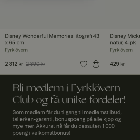
X-AB
Disney Wonderful Memories litografi 43
Disney Mick
x 65 cm
natur, 4-pk
Fyrklövern
Fyrklövern
ASP.NET_SessionId
Nåværende pris
2 312 kr
2 890 kr
:
2 312 kr
Forrige pris
:
Pris
429 kr
:
429 kr
2 890 kr
Bli medlem i Fyrklövern
_dcid
Club og få unike fordeler!
Som medlem får du tilgang til medlemstilbud,
FPGSID
tallerken-garanti, bonuspoeng på alle kjøp og
mye mer. Akkurat nå får du dessuten 1 000
poeng i velkomstbonus!