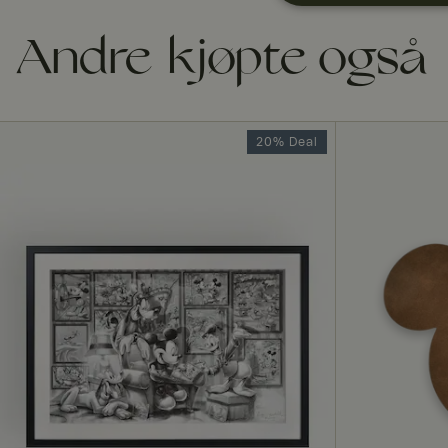
Strengt
nødvendig
Andre kjøpte også
20% Deal
Strengt nødvendige i
Nettstedet kan ikke 
Navn
CookieScriptConse
RWuid