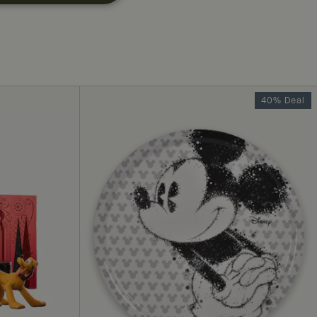
Ugradert
40% Deal
 kontoadministrasjon.
nesten for å huske
dvendig at Cookie-