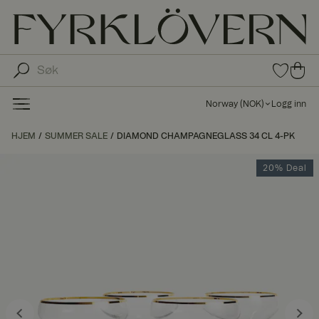
0
0
pro
pro
duk
du
ter i
Norway
(
NOK
)
Logg inn
fav
kte
oritt
r i
HJEM
SUMMER SALE
DIAMOND CHAMPAGNEGLASS 34 CL 4-PK
er
ha
ndl
20% Deal
ek
urv
en