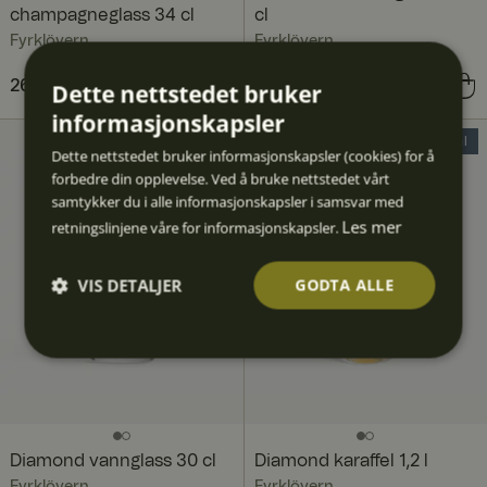
champagneglass 34 cl
cl
Fyrklövern
Fyrklövern
Pris
269 kr
:
269 kr
Pris
249 kr
:
249 kr
Dette nettstedet bruker
informasjonskapsler
20% Deal
Dette nettstedet bruker informasjonskapsler (cookies) for å
forbedre din opplevelse. Ved å bruke nettstedet vårt
samtykker du i alle informasjonskapsler i samsvar med
Les mer
retningslinjene våre for informasjonskapsler.
VIS DETALJER
GODTA ALLE
Strengt
Ytelse
Målrett
Funksjo
Ugrader
nødven
ing
nalitet
t
dig
Diamond vannglass 30 cl
Diamond karaffel 1,2 l