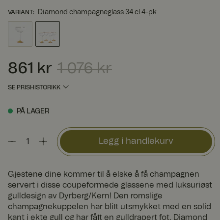
Diamond champagneglass 34 cl 4-pk
VARIANT
:
861 kr
1 076 kr
Nåværende pris
:
861 kr
Forrige pris
:
1 076 kr
SE PRISHISTORIKK
PÅ LAGER
Legg i handlekurv
Gjestene dine kommer til å elske å få champagnen
servert i disse coupeformede glassene med luksuriøst
gulldesign av Dyrberg/Kern! Den romslige
champagnekuppelen har blitt utsmykket med en solid
kant i ekte gull og har fått en gulldrapert fot. Diamond