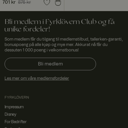
Dette gjør at
Nåværende pris
701 kr
876 kr
:
nettstedet kan
701 kr
Forrige pris
:
876 kr
finne den
beste
varianten /
Bli medlem i Fyrklövern Club og få
utgaven av
nettstedet.
unike fordeler!
ASP.NET_SessionId
Sesjo
Denne
Micro
Som medlem får du tilgang til medlemstilbud, tallerken-garanti,
n
informasjonsk
soft
apselen er
Corp
bonuspoeng på alle kjøp og mye mer. Akkurat nå får du
satt av
orati
dessuten 1 000 poeng i velkomstbonus!
Doubleclick og
on
www.
utfører
fyrklo
informasjon
Bli medlem
vern.
om hvordan
com
sluttbrukeren
bruker
nettstedet og
Les mer om våre medlemsfordeler
all
annonsering
som
sluttbrukeren
FYRKLÖVERN
kan ha sett før
han besøkte
Impressum
nevnte
nettsted.
Disney
_dcid
1 år 1
Denne
Googl
For Bedrifter
måne
informasjonsk
e