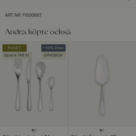
ART. NR
:
11000667
Andra köpte också
PAKET
+10% Deal
Spara 748 kr
GÅVOBOX