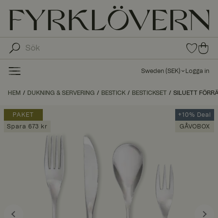
0
0
arti
arti
klar
kla
i
Sweden
(
SEK
)
Logga in
fav
r i
oritl
ku
HEM
DUKNING & SERVERING
BESTICK
BESTICKSET
SILUETT FÖRRÄ
ista
nd
n
va
PAKET
+10% Deal
gn
Spara 673 kr
GÅVOBOX
en