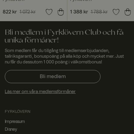
denna cookie
att
förfrågningar
Nuvarande pris
822 kr
1 072 kr
:
Nuvarande pris
1 388 kr
1 788 kr
:
från en
822 kr
Tidigare pris
:
1 072 kr
1 388 kr
Tidigare pris
:
besökares
webbsession
1 788 kr
alltid hanteras
Bli medlem i Fyrklövern Club och få
av samma
server i
unika förmåner!
klustret.
CookieScriptConsent
4
Denna cookie
Som medlem får du tillgång till medlemserbjudanden,
Cooki
vecko
används av
eScri
tallriksgaranti, bonuspoäng på alla köp och mycket mer. Just
r 2
Cookie-
pt
nu får du dessutom 1 000 poäng i välkomstbonus!
www.
daga
Script.com-
fyrklo
r
tjänsten för
vern.
att komma
Bli medlem
com
ihåg
preferensern
a för
besökarens
Läs mer om våra medlemsförmåner
cookie. Det är
nödvändigt att
Cookie-
Script.com
FYRKLÖVERN
cookiebanner
fungerar
Impressum
korrekt.
Disney