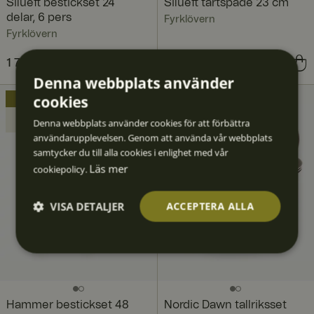
Siluett bestickset 24
Siluett tårtspade 23 cm
delar, 6 pers
Fyrklövern
Fyrklövern
Nuvarande pris
1 787 kr
2 535 kr
:
Pris
259 kr
:
259 kr
Denna webbplats använder
1 787 kr
Tidigare pris
:
2 535 kr
cookies
PAKET
48 DELAR
PAKET
Spara
Spara
Denna webbplats använder cookies för att förbättra
600 kr
2 150 kr
användarupplevelsen. Genom att använda vår webbplats
samtycker du till alla cookies i enlighet med vår
Läs mer
cookiepolicy.
VISA DETALJER
ACCEPTERA ALLA
Strikt
Prestan
Inriktni
Funktio
Oklassif
nödvän
da
ng
ner
icerad
digt
e
Hammer bestickset 48
Nordic Dawn tallriksset