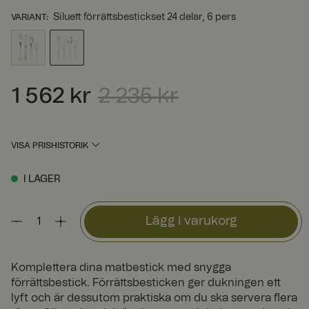
Siluett förrättsbestickset 24 delar, 6 pers
VARIANT
:
1 562 kr
2 235 kr
Nuvarande pris
:
1 562 kr
Tidigare pris
:
2 235 kr
VISA PRISHISTORIK
I LAGER
Lägg i varukorg
Komplettera dina matbestick med snygga
förrättsbestick. Förrättsbesticken ger dukningen ett
lyft och är dessutom praktiska om du ska servera flera