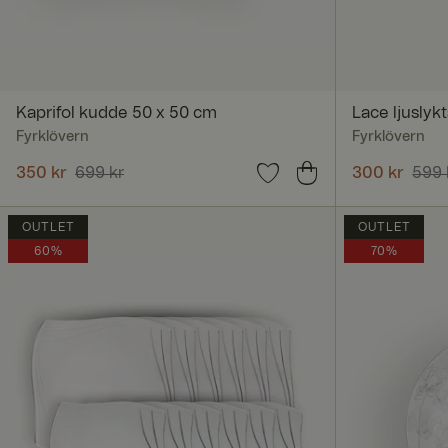
_tt_enable_cookie
Kaprifol kudde 50 x 50 cm
Lace ljuslyk
Fyrklövern
Fyrklövern
geoipCountry
Nuvarande pris
350 kr
699 kr
:
350 kr
Tidigare pris
:
Nuvarande 
300 kr
599 
699 kr
599 kr
ARRAffinitySameSi
OUTLET
OUTLET
60%
70%
CookieScriptConse