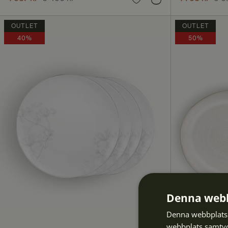
6 456 kr
5 976 kr
OUTLET
OUTLET
40%
50%
Denna webb
Denna webbplats 
webbplats samtyck