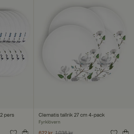
12 pers
Clematis tallrik 27 cm 4-pack
Fyrklövern
digare pris
:
Nuvarande pris
622 kr
1 036 kr
:
622 kr
Tidigare pris
: