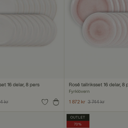
sset 16 delar, 8 pers
Rosé tallriksset 16 delar, 8 
Fyrklövern
pris
4 kr
:
1 872 kr
Tidigare pris
:
Nuvarande pris
1 872 kr
3 744 kr
:
1 872 kr
Ti
3 744 kr
OUTLET
70%