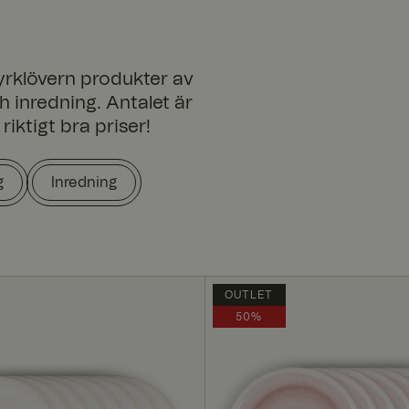
yrklövern produkter av
h inredning. Antalet är
riktigt bra priser!
g
Inredning
OUTLET
50%