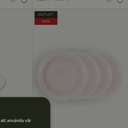
1 036 kr
OUTLET
50%
att använda vår