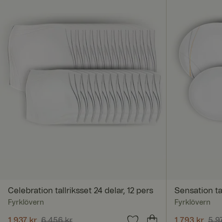
Celebration tallriksset 24 delar, 12 pers
Sensation tal
Fyrklövern
Fyrklövern
Nuvarande pris
1 937 kr
6 456 kr
:
1 937 kr
Tidigare pris
:
Nuvarande 
1 793 kr
5 9