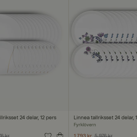
lriksset 24 delar, 12 pers
Linnea tallriksset 24 delar, 
Fyrklövern
pris
76 kr
:
1 793 kr
Tidigare pris
:
Nuvarande pris
1 793 kr
5 976 kr
:
1 793 kr
Ti