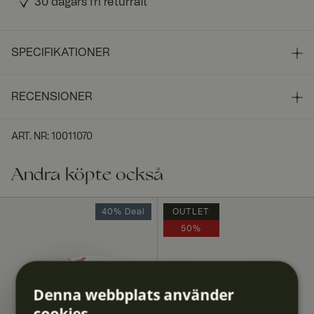
30 dagars fri returrätt
SPECIFIKATIONER
RECENSIONER
ART. NR
:
10011070
Andra köpte också
40% Deal
OUTLET
50%
Denna webbplats använder
cookies