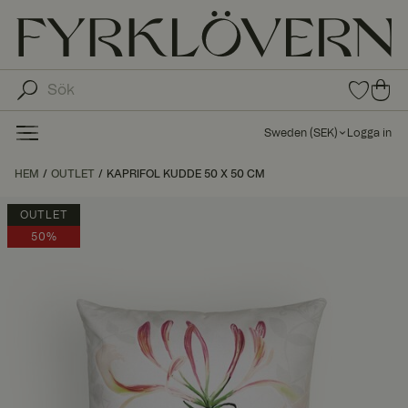
0
0
arti
arti
klar
kla
i
Sweden
(
SEK
)
Logga in
fav
r i
oritl
ku
HEM
OUTLET
KAPRIFOL KUDDE 50 X 50 CM
ista
nd
n
va
OUTLET
gn
50%
en