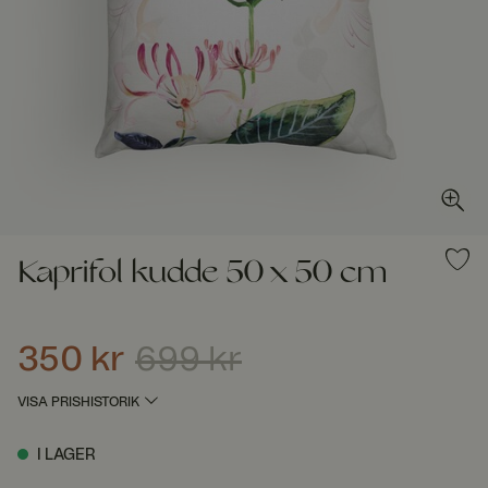
Kaprifol kudde 50 x 50 cm
350 kr
699 kr
Nuvarande pris
:
350 kr
Tidigare pris
:
699 kr
VISA PRISHISTORIK
I LAGER