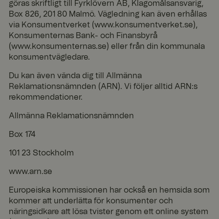
göras skriftligt till Fyrklövern AB, Klagomålsansvarig,
surfningssessi
on riktas till
Box 826, 201 80 Malmö. Vägledning kan även erhållas
samma
via Konsumentverket (www.konsumentverket.se),
server i en
Konsumenternas Bank- och Finansbyrå
session för att
upprätthålla
(www.konsumenternas.se) eller från din kommunala
en konsekvent
Google Privacy Policy
konsumentvägledare.
användaruppl
evelse.
Du kan även vända dig till Allmänna
_tt_enable_cookie
.fyrkl
2
Denna cookie
Reklamationsnämnden (ARN). Vi följer alltid ARN:s
overn
måna
används för
.com
der 4
att komma
rekommendationer.
vecko
ihåg
r
användarens
Allmänna Reklamationsnämnden
preferenser
avseende
användningen
Box 174
av cookies på
webbplatsen.
101 23 Stockholm
geoipCountry
www.
1 år 1
Norce country
fyrklo
måna
identification
www.arn.se
vern.
d
cookie
com
Europeiska kommissionen har också en hemsida som
ARRAffinitySameSite
Sessi
När du
Micro
kommer att underlätta för konsumenter och
on
använder
soft
näringsidkare att lösa tvister genom ett online system
Microsoft
Corp