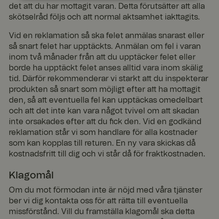
nödvän
da
ng
ner
icerad
det att du har mottagit varan. Detta förutsätter att alla
digt
e
skötselråd följs och att normal aktsamhet iakttagits.
Vid en reklamation så ska felet anmälas snarast eller
så snart felet har upptäckts. Anmälan om fel i varan
inom två månader från att du upptäcker felet eller
borde ha upptäckt felet anses alltid vara inom skälig
Strikt nödvändigt
Prestanda
Inriktning
tid. Därför rekommenderar vi starkt att du inspekterar
produkten så snart som möjligt efter att ha mottagit
Funktioner
Oklassificerade
den, så att eventuella fel kan upptäckas omedelbart
Strikt nödvändiga kakor tillåter kärnwebbplatsfunktioner
och att det inte kan vara något tvivel om att skadan
som användarinloggning och kontohantering. Webbplatsen
inte orsakades efter att du fick den. Vid en godkänd
kan inte användas ordentligt utan strikt nödvändiga cookies.
reklamation står vi som handlare för alla kostnader
som kan kopplas till returen. En ny vara skickas då
Lever
antör
kostnadsfritt till dig och vi står då för fraktkostnaden.
Utgå
Namn
/
Beskrivning
ng
Dom
Klagomål
än
x-ms-routing-name
59
Denna cookie
Micro
Om du mot förmodan inte är nöjd med våra tjänster
minut
används för
soft
ber vi dig kontakta oss för att rätta till eventuella
.t.my
er 56
att säkerställa
visito
seku
att
missförstånd. Vill du framställa klagomål ska detta
rs.se
nder
användarens