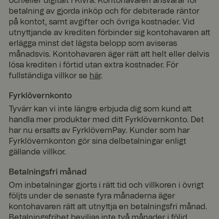
och/eller digitalt i Kivra. Kontohavaren ansvarar för
betalning av gjorda inköp och för debiterade räntor
på kontot, samt avgifter och övriga kostnader. Vid
utnyttjande av krediten förbinder sig kontohavaren att
erlägga minst det lägsta belopp som aviseras
månadsvis. Kontohavaren äger rätt att helt eller delvis
lösa krediten i förtid utan extra kostnader. För
fullständiga villkor se
här
.
Fyrklövernkonto
Tyvärr kan vi inte längre erbjuda dig som kund att
handla mer produkter med ditt Fyrklövernkonto. Det
har nu ersatts av FyrklövernPay. Kunder som har
Fyrklövernkonton gör sina delbetalningar enligt
gällande villkor.
Betalningsfri månad
Om inbetalningar gjorts i rätt tid och villkoren i övrigt
följts under de senaste fyra månaderna äger
kontohavaren rätt att utnyttja en betalningsfri månad.
Betalningsfrihet beviljas inte två månader i följd.