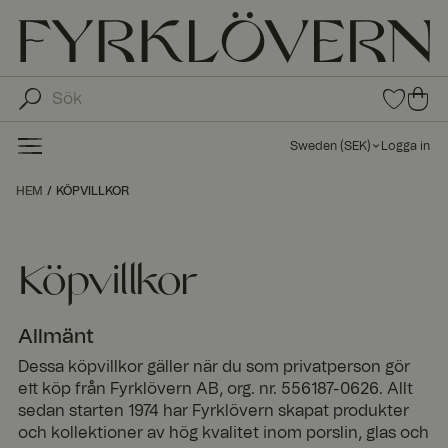
0
0
arti
arti
klar
kla
i
Sweden
(
SEK
)
Logga in
fav
r i
oritl
ku
HEM
KÖPVILLKOR
ista
nd
n
va
gn
Köpvillkor
en
Allmänt
Dessa köpvillkor gäller när du som privatperson gör
ett köp från Fyrklövern AB, org. nr. 556187-0626. Allt
sedan starten 1974 har Fyrklövern skapat produkter
och kollektioner av hög kvalitet inom porslin, glas och