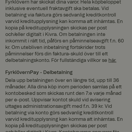
Fyrklövern har skickat dina varor. Hela köpbeloppet
inklusive eventuell fraktavgift ska betalas. Vid
betalning via faktura görs sedvanlig kreditkontroll
varvid kreditupplysning kan komma att inhämtas. En
kopia på kreditupplysningen skickas per post
och/eller digitalt i Kivra. Om betalningen inte
inkommit i rätt tid, påförs en påminnelseavgift f.n. 60
kr. Om utebliven inbetalning fortskrider trots
påminnelser förs din faktura-skuld över till ett
delbetalningskonto. För fullständiga villkor se
här.
FyrklövernPay - Delbetalning
Dela upp betalningen över en längre tid, upp till 36
månader. Alla dina köp inom perioden samlas på ett
kontobesked som skickas runt den 7:e varje månad
per e-post. Uppvisar kontot skuld vid avisering
uttages administrationsavgift med f.n. 39 kr. Vid
betalning via konto görs sedvanlig kreditkontroll
varvid kreditupplysning kan komma att inhämtas. En
kopia på kreditupplysningen skickas per post