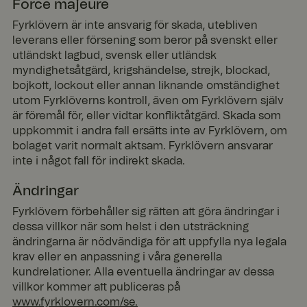
Script.com
Force majeure
cookiebanner
fungerar
Fyrklövern är inte ansvarig för skada, utebliven
korrekt.
leverans eller försening som beror på svenskt eller
utländskt lagbud, svensk eller utländsk
myndighetsåtgärd, krigshändelse, strejk, blockad,
bojkott, lockout eller annan liknande omständighet
Lever
Bes
antör
Leverantör
utom Fyrklöverns kontroll, även om Fyrklövern själv
Utgå
kriv
Namn
Utgång
Beskrivning
Namn
/
/ Domän
Lever
ng
nin
är föremål för, eller vidtar konfliktåtgärd. Skada som
Dom
antör
Lever
g
Utgå
uppkommit i andra fall ersätts inte av Fyrklövern, om
SalesSource
www.fyrklov
1 år 1
Norce in-store
än
Namn
/
Beskrivning
antör
ng
ern.com
Utgå
månad
sales cookie
Dom
bolaget varit normalt aktsam. Fyrklövern ansvarar
Namn
/
Beskrivning
ttcsid
.fyrkl
2
ng
än
Dom
inte i något fall för indirekt skada.
overn
måna
än
.com
der 4
TiPMix
.t.my
59
Denna cookie är
vecko
visito
minut
förknippad med
_fbp
2
Används av
Meta
Ändringar
r
rs.se
er 56
diagnostik och
måna
Facebook för att
Platf
seku
hälsoproblem på
der 4
leverera en serie
orm
Fyrklövern förbehåller sig rätten att göra ändringar i
fpv_137692
.fyrkl
19
nder
webbplatsen för
vecko
reklamprodukter,
Inc.
overn
minut
dessa villkor när som helst i den utsträckning
att säkerställa
.fyrkl
r
såsom realtidsbud
.com
er 59
fortsatt stabilitet
overn
från
ändringarna är nödvändiga för att uppfylla nya legala
seku
och prestanda.
.com
tredjepartsannons
nder
krav eller en anpassning i våra generella
Det spårar
örer
användarsessione
kundrelationer. Alla eventuella ändringar av dessa
triggerbee_widgets_state_137692
.fyrkl
15
r för att identifiera
ar_debug
.pinte
1 år
Pinterest cookie
overn
minut
villkor kommer att publiceras på
och lösa
rest.c
.com
er
eventuella
om
www.fyrklovern.com/se.