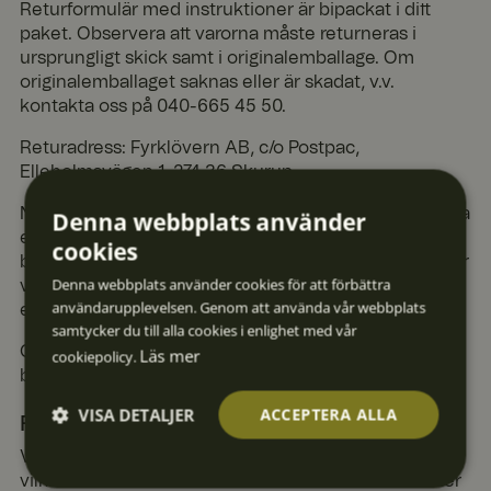
Returformulär med instruktioner är bipackat i ditt
paket. Observera att varorna måste returneras i
ursprungligt skick samt i originalemballage. Om
originalemballaget saknas eller är skadat, v.v.
kontakta oss på 040-665 45 50.
Returadress: Fyrklövern AB, c/o Postpac,
Elleholmsvägen 1, 274 36 Skurup.
När vi mottagit din retur, kommer vi justera din faktura
Denna webbplats använder
eller kontofaktura via FyrklövernPay. Om du har
cookies
betalat med kort eller Swish på vår hemsida, kommer
Denna webbplats använder cookies för att förbättra
vi återbetala dig motsvarande belopp till samma kort
användarupplevelsen. Genom att använda vår webbplats
eller telefonnummer.
samtycker du till alla cookies i enlighet med vår
Om du önskar kan du fylla i blankett för ångerrätt och
Läs mer
cookiepolicy.
bifoga den när du kontaktar oss. Du finner denna
här
.
VISA DETALJER
ACCEPTERA ALLA
Reklamationer
Vi tillämpar Konsumentköplagens reklamationsrätt
Strikt
Prestan
Inriktni
Funktio
Oklassif
vilket innebär att du har tre års reklamationsrätt efter