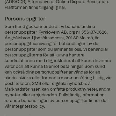
Azure som
orati
(ADR/ODR) Alternative or Online Dispute Resolution.
värdplattform
on
Plattformen finns tillgänglig
här.
.t.my
och möjliggör
visito
belastningsba
rs.se
lansering,
Personuppgifter
säkerställer
denna cookie
Som kund godkänner du att vi behandlar dina
att
förfrågningar
personuppgifter. Fyrklövern AB, org nr 556187-0626,
från en
Ångbåtsbron 1 (besöksadress), 201 80 Malmö, är
besökares
webbsession
personuppgiftsansvarig för behandlingen av de
alltid hanteras
personuppgifter som du lämnar till oss. Vi behandlar
av samma
server i
personuppgifterna för att kunna hantera
klustret.
kundrelationen med dig, inkluderat att kunna leverera
CookieScriptConsent
4
Denna cookie
Cooki
varor och att kunna ta emot betalningar. Som kund
vecko
används av
eScri
kan också dina personuppgifter användas för att
r 2
Cookie-
pt
www.
daga
Script.com-
sända, skicka eller förmedla marknadsföring till dig via
fyrklo
r
tjänsten för
post, telefon, SMS eller digitala nyhetsbrev.
vern.
att komma
Marknadsföringen kan omfatta produktnyheter, andra
com
ihåg
preferensern
nyheter eller erbjudanden. Fullständig information
a för
rörande behandlingen av personuppgifter finner du i
besökarens
cookie. Det är
vår
integritetspolicy
.
nödvändigt att
Cookie-