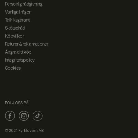
overn
måna
används av
Personlig rådgivning
.com
d
Google Analytics
för att bevara
Vanliga frågor
sessionstillståndet
Tallriksgaranti
.
Skötselråd
_ttp
.fyrkl
2
Denna cookie
overn
måna
används för att
Köpvillkor
.com
der 4
spåra
vecko
användarinterakti
Returer & reklamationer
r
on och beteende
Ångra ditt köp
på webbplatsen
för prestanda och
Integritetspolicy
användningsanaly
s. Denna
Cookies
information
används för att
förbättra
användarupplevel
sen och optimera
webbplatsens
funktionalitet.
FÖLJ OSS PÅ
© 2024 Fyrklövern AB