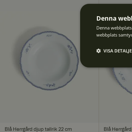
Denna webb
Denna webbplats 
webbplats samtyck
VISA DETALJ
Strikt
nödvändigt
S
Strikt nödvändiga ka
Blå Herrgård djup tallrik 22 cm
Blå Herrgård 
användas ordentligt 