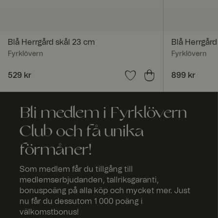
Blå Herrgård skål 23 cm
Blå Herrgård
Fyrklövern
Fyrklövern
Namn
Namn
Pris
529 kr
:
529 kr
Pris
899 kr
:
899 kr
SalesSource
ttcsid
Namn
fpv_137692
triggerbee_widget
Namn
Bli medlem i Fyrklövern
_fbp
ttcsid_CVHCMB3C
Club och få unika
förmåner!
TiPMix
ar_debug
Som medlem får du tillgång till
medlemserbjudanden, tallriksgaranti,
bonuspoäng på alla köp och mycket mer. Just
_pinterest_ct_ua
nu får du dessutom 1 000 poäng i
välkomstbonus!