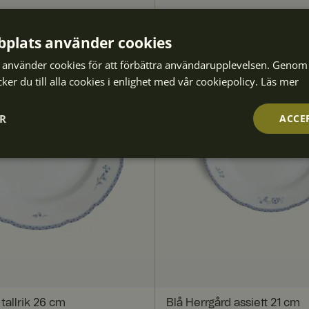
plats använder cookies
använder cookies för att förbättra användarupplevelsen. Genom 
er du till alla cookies i enlighet med vår cookiepolicy.
Läs mer
ER
ACCE
Prestanda
Inriktning
Funktioner
trikt nödvändigt
Prestanda
Inriktning
Funktioner
Oklassificera
kor tillåter kärnwebbplatsfunktioner som användarinloggning och kontohantering. W
tallrik 26 cm
Blå Herrgård assiett 21 cm
utan strikt nödvändiga cookies.