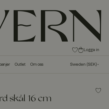
0
0
Logga in
arti
arti
kla
kla
anjer
Outlet
Om oss
Sweden
(
SEK
)
r i
r i
fav
ku
ori
nd
tlis
va
tan
gn
en
rd skål 16 cm