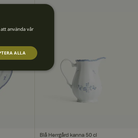
att använda vår
PTERA ALLA
Oklassificerade
de
ebbplatsen kan inte
Blå Herrgård kanna 50 cl