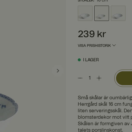
16 cm
STORLEK
:
Pris
:
239 kr
239 kr
VISA PRISHISTORIK
I LAGER
Små skålar är oumbärlig
Herrgård skål 16 cm fung
liten serveringsskål. Den 
blomsterdekor mot vitt 
Skålen är formgiven av 
talets porslinskonst.