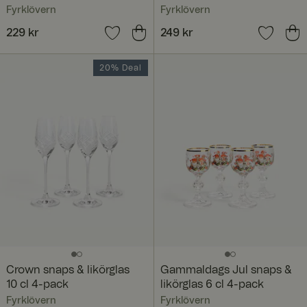
Fyrklövern
Fyrklövern
Pris
229 kr
:
229 kr
Pris
249 kr
:
249 kr
20% Deal
Crown snaps & likörglas
Gammaldags Jul snaps &
10 cl 4-pack
likörglas 6 cl 4-pack
Fyrklövern
Fyrklövern