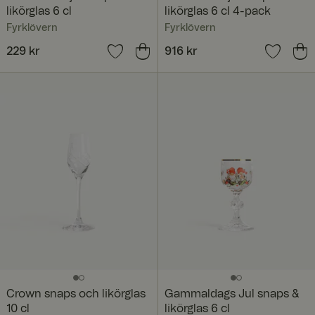
likörglas 6 cl
likörglas 6 cl 4-pack
Fyrklövern
Fyrklövern
Pris
229 kr
:
229 kr
Pris
916 kr
:
916 kr
Crown snaps och likörglas
Gammaldags Jul snaps &
10 cl
likörglas 6 cl