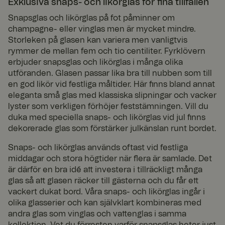
Exklusiva snaps- och likörglas för fina tillfällen
Snapsglas och likörglas på fot påminner om
champagne- eller vinglas men är mycket mindre.
Storleken på glasen kan variera men vanligtvis
rymmer de mellan fem och tio centiliter. Fyrklövern
Strikt nödvändigt
Prestanda
Inriktning
erbjuder snapsglas och likörglas i många olika
Funktioner
Oklassificerade
utföranden. Glasen passar lika bra till nubben som till
en god likör vid festliga måltider. Här finns bland annat
Strikt nödvändiga kakor tillåter kärnwebbplatsfunktioner
eleganta små glas med klassiska slipningar och vacker
som användarinloggning och kontohantering. Webbplatsen
lyster som verkligen förhöjer feststämningen. Vill du
kan inte användas ordentligt utan strikt nödvändiga cookies.
duka med speciella snaps- och likörglas vid jul finns
Lever
dekorerade glas som förstärker julkänslan runt bordet.
antör
Utgå
Namn
/
Beskrivning
ng
Snaps- och likörglas används oftast vid festliga
Dom
middagar och stora högtider när flera är samlade. Det
än
är därför en bra idé att investera i tillräckligt många
x-ms-routing-name
59
Denna cookie
Micro
glas så att glasen räcker till gästerna och du får ett
minut
används för
soft
.t.my
er 56
att säkerställa
vackert dukat bord. Våra snaps- och likörglas ingår i
visito
seku
att
olika glasserier och kan självklart kombineras med
rs.se
nder
användarens
surfningssessi
andra glas som vinglas och vattenglas i samma
on riktas till
kollektion. Vet du förresten varför snapsglas heter just