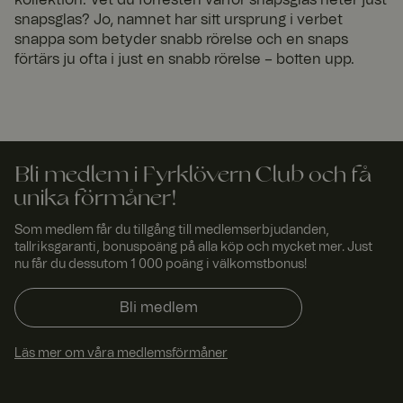
samma
server i en
snapsglas? Jo, namnet har sitt ursprung i verbet
session för att
snappa som betyder snabb rörelse och en snaps
upprätthålla
en konsekvent
Google Privacy Policy
förtärs ju ofta i just en snabb rörelse – botten upp.
användaruppl
evelse.
_tt_enable_cookie
.fyrkl
2
Denna cookie
overn
måna
används för
.com
der 4
att komma
vecko
ihåg
r
användarens
Bli medlem i Fyrklövern Club och få
preferenser
avseende
unika förmåner!
användningen
av cookies på
Som medlem får du tillgång till medlemserbjudanden,
webbplatsen.
tallriksgaranti, bonuspoäng på alla köp och mycket mer. Just
geoipCountry
www.
1 år 1
Norce country
nu får du dessutom 1 000 poäng i välkomstbonus!
fyrklo
måna
identification
vern.
d
cookie
com
Bli medlem
ARRAffinitySameSite
Sessi
När du
Micro
on
använder
soft
Microsoft
Corp
Läs mer om våra medlemsförmåner
Azure som
orati
värdplattform
on
.t.my
och möjliggör