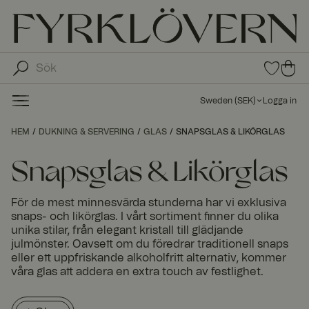
0
0
arti
arti
klar
kla
i
Sweden
(
SEK
)
Logga in
fav
r i
oritl
ku
HEM
DUKNING & SERVERING
GLAS
SNAPSGLAS & LIKÖRGLAS
ista
nd
n
va
Snapsglas & Likörglas
gn
en
För de mest minnesvärda stunderna har vi exklusiva
snaps- och likörglas. I vårt sortiment finner du olika
unika stilar, från elegant kristall till glädjande
julmönster. Oavsett om du föredrar traditionell snaps
eller ett uppfriskande alkoholfritt alternativ, kommer
våra glas att addera en extra touch av festlighet.