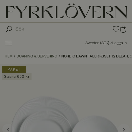
0
0
arti
arti
klar
kla
i
Sweden
(
SEK
)
Logga in
fav
r i
oritl
ku
HEM
DUKNING & SERVERING
NORDIC DAWN TALLRIKSSET 12 DELAR, G
ista
nd
n
va
PAKET
gn
Spara 650 kr
en