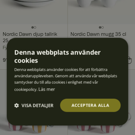
Nordic Dawn djup tallrik
Nordic Dawn mugg 35 cl
25 cm 4-pack, Glimt
4-pack, Glimt
Fyrklövern
Fyrklövern
Denna webbplats använder
cookies
Pris
916 kr
:
916 kr
Pris
636 kr
:
636 kr
Denna webbplats använder cookies för att förbättra
användarupplevelsen. Genom att använda vår webbplats
samtycker du till alla cookies i enlighet med vår
Läs mer
cookiepolicy.
VISA DETALJER
ACCEPTERA ALLA
Strikt
Prestan
Inriktni
Funktio
Oklassif
nödvän
da
ng
ner
icerad
digt
e