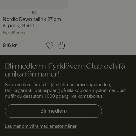
.t.my
och möjliggör
visito
belastningsba
rs.se
lansering,
säkerställer
denna cookie
Nordic Dawn tallrik 27 cm
att
4-pack, Glimt
förfrågningar
från en
Fyrklövern
besökares
webbsession
Pris
916 kr
:
916 kr
alltid hanteras
av samma
server i
klustret.
Bli medlem i Fyrklövern Club och få
CookieScriptConsent
4
Denna cookie
Cooki
vecko
används av
eScri
unika förmåner!
r 2
Cookie-
pt
www.
daga
Script.com-
Som medlem får du tillgång till medlemserbjudanden,
fyrklo
r
tjänsten för
tallriksgaranti, bonuspoäng på alla köp och mycket mer. Just
vern.
att komma
com
ihåg
nu får du dessutom 1 000 poäng i välkomstbonus!
preferensern
a för
besökarens
Bli medlem
cookie. Det är
nödvändigt att
Cookie-
Läs mer om våra medlemsförmåner
Script.com
cookiebanner