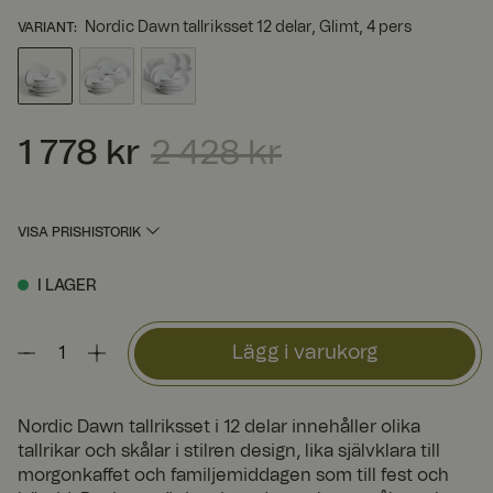
Nordic Dawn tallriksset 12 delar, Glimt, 4 pers
VARIANT
:
1 778 kr
2 428 kr
Nuvarande pris
:
1 778 kr
Tidigare pris
:
2 428 kr
VISA PRISHISTORIK
I LAGER
Lägg i varukorg
Nordic Dawn tallriksset i 12 delar innehåller olika
tallrikar och skålar i stilren design, lika självklara till
morgonkaffet och familjemiddagen som till fest och