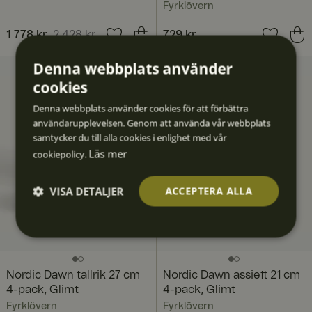
Fyrklövern
Nuvarande pris
1 778 kr
2 428 kr
:
Pris
729 kr
:
729 kr
1 778 kr
Tidigare pris
:
Denna webbplats använder
2 428 kr
cookies
Denna webbplats använder cookies för att förbättra
användarupplevelsen. Genom att använda vår webbplats
samtycker du till alla cookies i enlighet med vår
Läs mer
cookiepolicy.
VISA DETALJER
ACCEPTERA ALLA
Strikt
Prestan
Inriktni
Funktio
Oklassif
nödvän
da
ng
ner
icerad
digt
e
Nordic Dawn tallrik 27 cm
Nordic Dawn assiett 21 cm
4-pack, Glimt
4-pack, Glimt
Fyrklövern
Fyrklövern