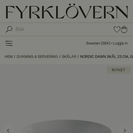
0
0
arti
arti
klar
kla
i
Sweden
(
SEK
)
Logga in
fav
r i
oritl
ku
HEM
DUKNING & SERVERING
SKÅLAR
NORDIC DAWN SKÅL 23 CM, 
ista
nd
n
va
NYHET
gn
en