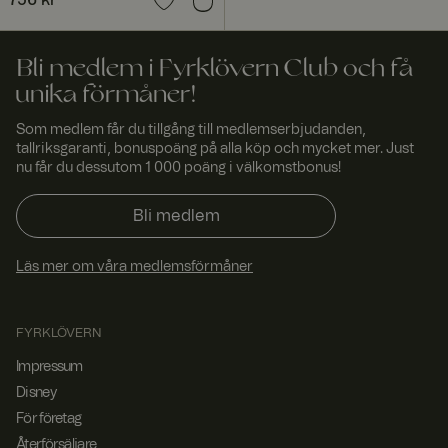
Pris
756 kr
:
756 kr
att
förfrågningar
från en
besökares
webbsession
Bli medlem i Fyrklövern Club och få
alltid hanteras
av samma
unika förmåner!
server i
klustret.
Som medlem får du tillgång till medlemserbjudanden,
tallriksgaranti, bonuspoäng på alla köp och mycket mer. Just
CookieScriptConsent
4
Denna cookie
Cooki
vecko
används av
eScri
nu får du dessutom 1 000 poäng i välkomstbonus!
r 2
Cookie-
pt
www.
daga
Script.com-
fyrklo
r
tjänsten för
Bli medlem
vern.
att komma
com
ihåg
preferensern
Läs mer om våra medlemsförmåner
a för
besökarens
cookie. Det är
nödvändigt att
Cookie-
FYRKLÖVERN
Script.com
cookiebanner
Impressum
fungerar
korrekt.
Disney
För företag
Återförsäljare