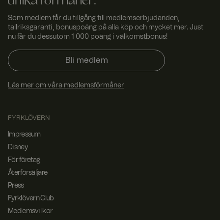
unika förmåner!
besökares
webbsession
alltid hanteras
Som medlem får du tillgång till medlemserbjudanden,
av samma
tallriksgaranti, bonuspoäng på alla köp och mycket mer. Just
server i
klustret.
nu får du dessutom 1 000 poäng i välkomstbonus!
CookieScriptConsent
4
Denna cookie
Cooki
vecko
används av
eScri
Bli medlem
r 2
Cookie-
pt
www.
daga
Script.com-
fyrklo
r
tjänsten för
Läs mer om våra medlemsförmåner
vern.
att komma
com
ihåg
preferensern
a för
besökarens
FYRKLÖVERN
cookie. Det är
nödvändigt att
Impressum
Cookie-
Script.com
Disney
cookiebanner
För företag
fungerar
korrekt.
Återförsäljare
Press
Fyrklövern Club
Lever
Medlemsvillkor
Bes
antör
Leverantör