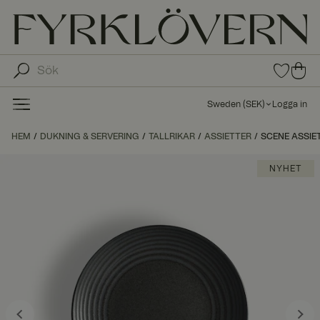
0
0
arti
arti
klar
kla
i
Sweden
(
SEK
)
Logga in
fav
r i
oritl
ku
HEM
DUKNING & SERVERING
TALLRIKAR
ASSIETTER
SCENE ASSIET
ista
nd
n
va
NYHET
gn
en