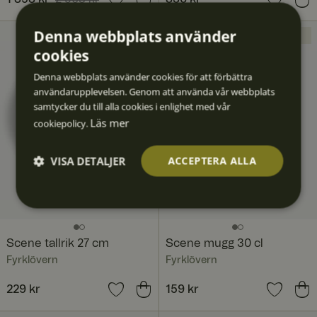
1 858 kr
Tidigare pris
:
2 508 kr
Denna webbplats använder
NYHET
NYHET
cookies
Denna webbplats använder cookies för att förbättra
användarupplevelsen. Genom att använda vår webbplats
samtycker du till alla cookies i enlighet med vår
Läs mer
cookiepolicy.
VISA DETALJER
ACCEPTERA ALLA
Strikt
Prestan
Inriktni
Funktio
Oklassif
nödvän
da
ng
ner
icerad
digt
e
Scene tallrik 27 cm
Scene mugg 30 cl
Fyrklövern
Fyrklövern
Pris
229 kr
:
229 kr
Pris
159 kr
:
159 kr