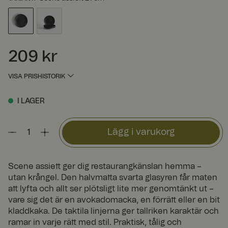
209 kr
Pris
:
209 kr
VISA PRISHISTORIK
I LAGER
Lägg i varukorg
Scene assiett ger dig restaurangkänslan hemma –
utan krångel. Den halvmatta svarta glasyren får maten
att lyfta och allt ser plötsligt lite mer genomtänkt ut –
vare sig det är en avokadomacka, en förrätt eller en bit
kladdkaka. De taktila linjerna ger tallriken karaktär och
ramar in varje rätt med stil. Praktisk, tålig och