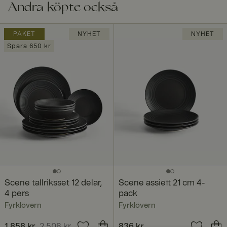
Andra köpte också
PAKET
NYHET
NYHET
Spara 650 kr
Scene tallriksset 12 delar,
Scene assiett 21 cm 4-
4 pers
pack
Fyrklövern
Fyrklövern
Nuvarande pris
1 858 kr
2 508 kr
:
Pris
836 kr
:
836 kr