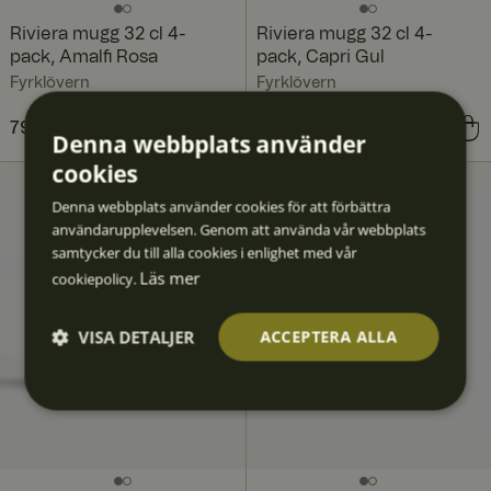
Riviera mugg 32 cl 4-
Riviera mugg 32 cl 4-
pack, Amalfi Rosa
pack, Capri Gul
Fyrklövern
Fyrklövern
Pris
796 kr
:
796 kr
Pris
796 kr
:
796 kr
Denna webbplats använder
cookies
Denna webbplats använder cookies för att förbättra
användarupplevelsen. Genom att använda vår webbplats
samtycker du till alla cookies i enlighet med vår
Läs mer
cookiepolicy.
VISA DETALJER
ACCEPTERA ALLA
Strikt
Prestan
Inriktni
Funktio
Oklassif
nödvän
da
ng
ner
icerad
digt
e