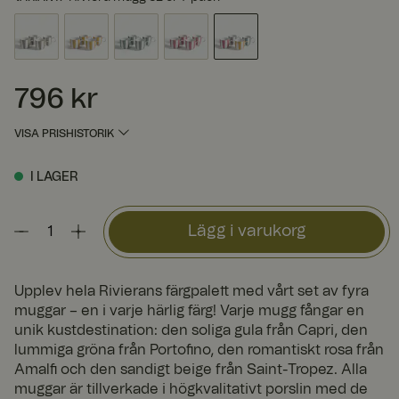
796 kr
Pris
:
796 kr
VISA PRISHISTORIK
I LAGER
Lägg i varukorg
Upplev hela Rivierans färgpalett med vårt set av fyra
muggar – en i varje härlig färg! Varje mugg fångar en
unik kustdestination: den soliga gula från Capri, den
lummiga gröna från Portofino, den romantiskt rosa från
Amalfi och den sandigt beige från Saint-Tropez. Alla
muggar är tillverkade i högkvalitativt porslin med de