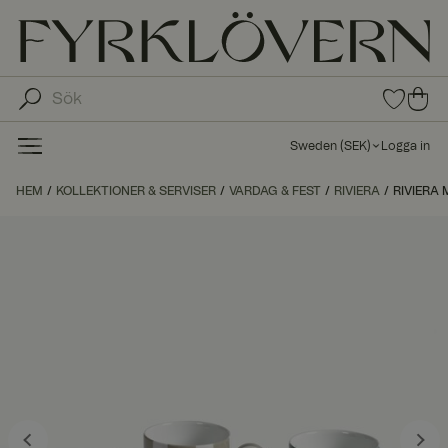
0
0
arti
arti
klar
kla
i
Sweden
(
SEK
)
Logga in
fav
r i
oritl
ku
HEM
KOLLEKTIONER & SERVISER
VARDAG & FEST
RIVIERA
ista
RIVIERA 
nd
n
va
gn
en