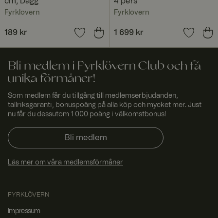
cm, Dagg
4 pers
säkerställer
denna cookie
Fyrklövern
Fyrklövern
att
förfrågningar
från en
Pris
189 kr
:
189 kr
Pris
1 699 kr
:
1 699 kr
besökares
webbsession
alltid hanteras
av samma
Bli medlem i Fyrklövern Club och få
server i
klustret.
unika förmåner!
CookieScriptConsent
4
Denna cookie
Cooki
Som medlem får du tillgång till medlemserbjudanden,
vecko
används av
eScri
r 2
Cookie-
pt
tallriksgaranti, bonuspoäng på alla köp och mycket mer. Just
www.
daga
Script.com-
nu får du dessutom 1 000 poäng i välkomstbonus!
fyrklo
r
tjänsten för
vern.
att komma
com
ihåg
Bli medlem
preferensern
a för
besökarens
cookie. Det är
Läs mer om våra medlemsförmåner
nödvändigt att
Cookie-
Script.com
cookiebanner
FYRKLÖVERN
fungerar
korrekt.
Impressum