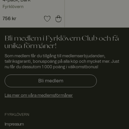
4-pack, Bark
denna cookie
att
Fyrklövern
förfrågningar
från en
besökares
Pris
756 kr
:
756 kr
webbsession
alltid hanteras
av samma
server i
Bli medlem i Fyrklövern Club och få
klustret.
unika förmåner!
CookieScriptConsent
4
Denna cookie
Cooki
vecko
används av
eScri
Som medlem får du tillgång till medlemserbjudanden,
r 2
Cookie-
pt
www.
daga
Script.com-
tallriksgaranti, bonuspoäng på alla köp och mycket mer. Just
fyrklo
r
tjänsten för
nu får du dessutom 1 000 poäng i välkomstbonus!
vern.
att komma
com
ihåg
preferensern
Bli medlem
a för
besökarens
cookie. Det är
nödvändigt att
Läs mer om våra medlemsförmåner
Cookie-
Script.com
cookiebanner
fungerar
FYRKLÖVERN
korrekt.
Impressum