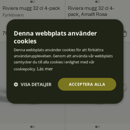
Riviera mugg 32 cl 4-pack
Riviera mugg 32 cl 4-
pack, Amalfi Rosa
Fyrklövern
Fyrklövern
Denna webbplats använder
Pris
796 kr
:
796 kr
Pris
796 kr
:
796 kr
cookies
Denna webbplats använder cookies för att förbättra
användarupplevelsen. Genom att använda vår webbplats
samtycker du till alla cookies i enlighet med vår
Läs mer
cookiepolicy.
VISA DETALJER
ACCEPTERA ALLA
Strikt
Prestan
Inriktni
Funktio
Oklassif
nödvän
da
ng
ner
icerad
digt
e