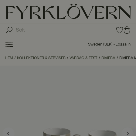
0
0
arti
arti
klar
kla
i
Sweden
(
SEK
)
Logga in
fav
r i
oritl
ku
HEM
KOLLEKTIONER & SERVISER
VARDAG & FEST
RIVIERA
ista
RIVIERA 
nd
n
va
gn
en