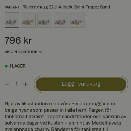
Riviera mugg 32 cl 4-pack, Saint-Tropez Sand
VARIANT
:
796 kr
Pris
:
796 kr
VISA PRISHISTORIK
I LAGER
Lägg i varukorg
Njut av fikastunden med våra Riviera-muggar i en
beige nyans som passar in i alla hem. Färgen för
tankarna till Saint-Tropez sandstränder och känslan av
solvarma dagar vid kusten – en hint av Medelhavets
avslappnade charm. Ränderna för tankarna till