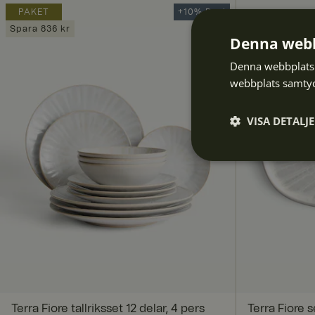
PAKET
+10% Deal
Spara 836 kr
Denna webb
Denna webbplats 
webbplats samtyck
VISA DETALJ
Strikt
nödvändigt
S
Strikt nödvändiga ka
Terra Fiore tallriksset 12 delar, 4 pers
Terra Fiore 
användas ordentligt 