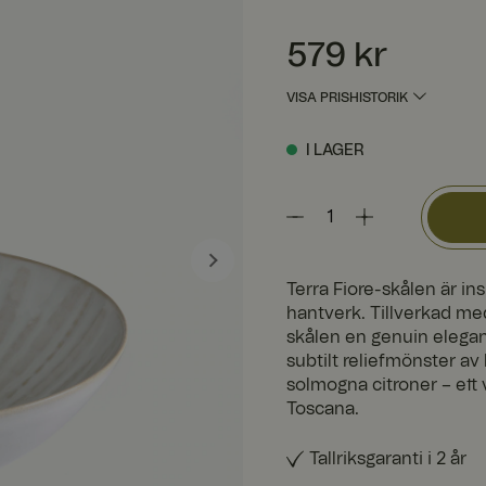
Pris
:
579 kr
579 kr
VISA PRISHISTORIK
I LAGER
Terra Fiore-skålen är in
hantverk. Tillverkad med
skålen en genuin elegan
subtilt reliefmönster av
solmogna citroner – ett 
Toscana.
Tallriksgaranti i 2 år