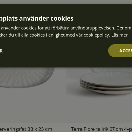
plats använder cookies
använder cookies för att förbättra användarupplevelsen. Genom 
er du till alla cookies i enlighet med vår cookiepolicy.
Läs mer
ER
ACCE
Prestanda
Inriktning
Funktioner
trikt nödvändigt
Prestanda
Inriktning
Funktioner
Oklassificera
kor tillåter kärnwebbplatsfunktioner som användarinloggning och kontohantering. W
serveringsfat 33 x 23 cm
Terra Fiore tallrik 27 cm 4-
utan strikt nödvändiga cookies.