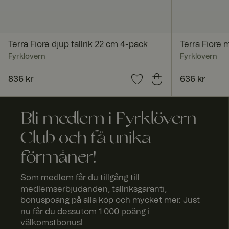
Terra Fiore djup tallrik 22 cm 4-pack
Terra Fiore 
Fyrklövern
Fyrklövern
Namn
Namn
Pris
836 kr
:
836 kr
Pris
636 kr
:
636 kr
SalesSource
ttcsid
Namn
fpv_137692
triggerbee_widget
Namn
Bli medlem i Fyrklövern
_fbp
ttcsid_CVHCMB3C
Club och få unika
förmåner!
TiPMix
ar_debug
Som medlem får du tillgång till
medlemserbjudanden, tallriksgaranti,
bonuspoäng på alla köp och mycket mer. Just
_pinterest_ct_ua
nu får du dessutom 1 000 poäng i
välkomstbonus!