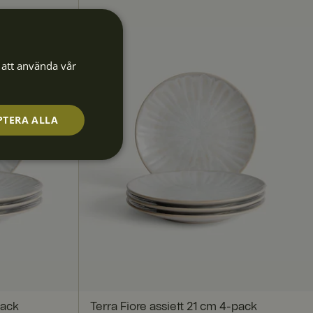
att använda vår
PTERA ALLA
Oklassificerade
de
ebbplatsen kan inte
pack
Terra Fiore assiett 21 cm 4-pack