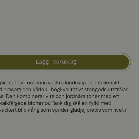
Lägg i varukorg
spirerad av Toscanas vackra landskap och italienskt
 omsorg och kärlek i högkvalitativt stengods utstrålar
s. Den kombinerar vita och jordnära toner med ett
 kalkfärgade blommor. Tänk dig skålen fylld med
vackert blickfång som sprider glädje, precis som livet i