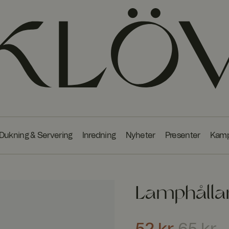
Dukning & Servering
Inredning
Nyheter
Presenter
Kamp
Lamphålla
Nuvarande pris
:
52 kr
Ti
52 kr
65 kr