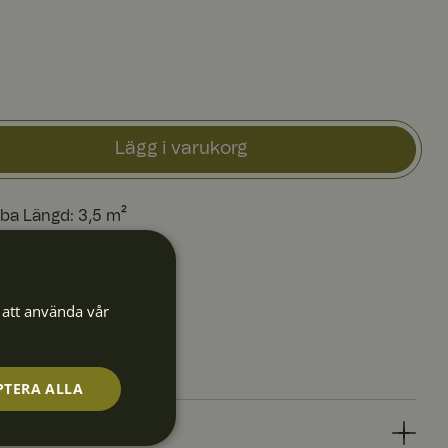
Lägg i varukorg
Alba Längd: 3,5 m²
a smidigt
att använda vår
dagar
PTERA ALLA