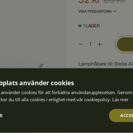
VISA PRISHISTORIK
I LAGER
Lamphållare till Stella 
Handla nu & delbetal
plats använder cookies
Fri frakt över 599 kr
använder cookies för att förbättra användarupplevelsen. Genom 
Snabb leverans 2-5 
er du till alla cookies i enlighet med vår cookiepolicy.
Läs mer
30 dagars fri returrätt
ER
ACCE
SPECIFIKATIONER