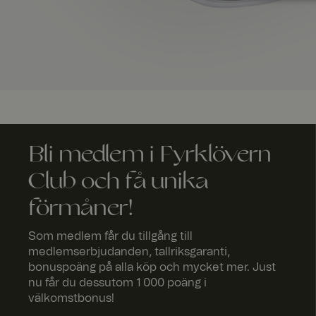
Strikt
nödvändigt
S
Strikt nödvändiga ka
användas ordentligt 
Bli medlem i Fyrklövern
Club och få unika
Namn
förmåner!
x-ms-routing-nam
Som medlem får du tillgång till
medlemserbjudanden, tallriksgaranti,
bonuspoäng på alla köp och mycket mer. Just
nu får du dessutom 1 000 poäng i
_tt_enable_cookie
välkomstbonus!