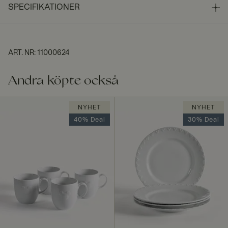
SPECIFIKATIONER
ART. NR
:
11000624
Andra köpte också
NYHET
NYHET
40% Deal
30% Deal