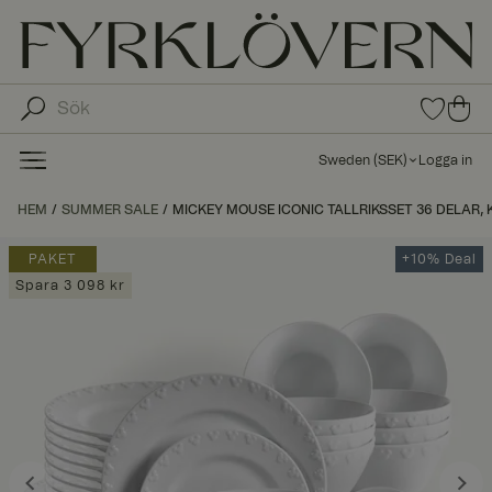
0
0
arti
arti
klar
kla
i
Sweden
(
SEK
)
Logga in
fav
r i
oritl
ku
HEM
SUMMER SALE
MICKEY MOUSE ICONIC TALLRIKSSET 36 DELAR, K
ista
nd
n
va
PAKET
+10% Deal
gn
Spara 3 098 kr
en