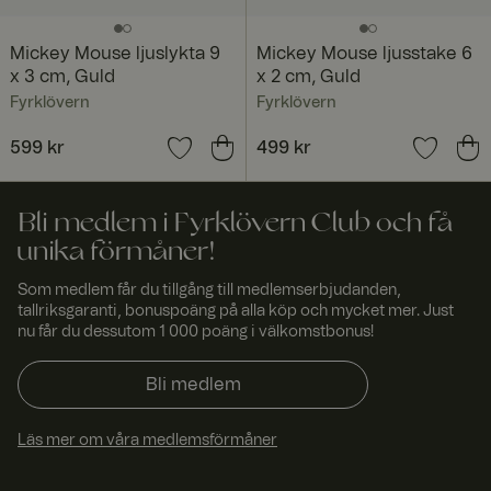
visito
belastningsba
rs.se
lansering,
säkerställer
Mickey Mouse ljuslykta 9
Mickey Mouse ljusstake 6
denna cookie
att
x 3 cm, Guld
x 2 cm, Guld
förfrågningar
Fyrklövern
Fyrklövern
från en
besökares
webbsession
Pris
599 kr
:
599 kr
Pris
499 kr
:
499 kr
alltid hanteras
av samma
server i
klustret.
Bli medlem i Fyrklövern Club och få
CookieScriptConsent
4
Denna cookie
Cooki
unika förmåner!
vecko
används av
eScri
r 2
Cookie-
pt
www.
daga
Script.com-
Som medlem får du tillgång till medlemserbjudanden,
fyrklo
r
tjänsten för
tallriksgaranti, bonuspoäng på alla köp och mycket mer. Just
vern.
att komma
nu får du dessutom 1 000 poäng i välkomstbonus!
com
ihåg
preferensern
a för
Bli medlem
besökarens
cookie. Det är
nödvändigt att
Cookie-
Läs mer om våra medlemsförmåner
Script.com
cookiebanner
fungerar