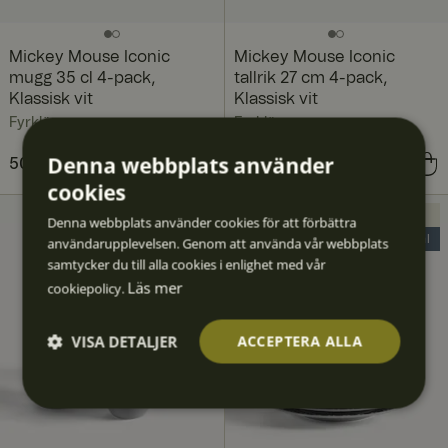
Mickey Mouse Iconic
Mickey Mouse Iconic
mugg 35 cl 4-pack,
tallrik 27 cm 4-pack,
Klassisk vit
Klassisk vit
Fyrklövern
Fyrklövern
Denna webbplats använder
Nuvarande pris
502 kr
836 kr
:
Nuvarande pris
725 kr
1 036 kr
:
502 kr
Tidigare pris
:
836 kr
725 kr
Tidigare pris
:
1 036 k
cookies
NYHET
NYHET
Denna webbplats använder cookies för att förbättra
40% Deal
30% Deal
användarupplevelsen. Genom att använda vår webbplats
samtycker du till alla cookies i enlighet med vår
Läs mer
cookiepolicy.
VISA DETALJER
ACCEPTERA ALLA
Strikt
Prestan
Inriktni
Funktio
Oklassif
nödvän
da
ng
ner
icerad
digt
e