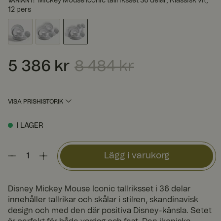
Mickey Mouse Iconic tallriksset 36 delar, Klassisk vit,
VARIANT
:
12 pers
5 386 kr
8 484 kr
Nuvarande pris
:
5 386 kr
Tidigare pris
:
8 484 kr
VISA PRISHISTORIK
I LAGER
Lägg i varukorg
Disney Mickey Mouse Iconic tallriksset i 36 delar
innehåller tallrikar och skålar i stilren, skandinavisk
design och med den där positiva Disney-känsla. Setet