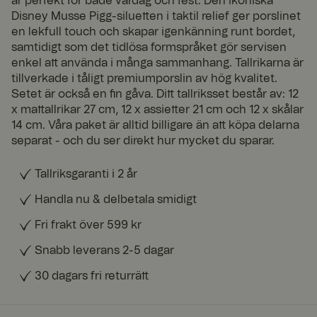
är perfekt för både vardag och fest. Den ikoniska
Disney Musse Pigg-siluetten i taktil relief ger porslinet
en lekfull touch och skapar igenkänning runt bordet,
samtidigt som det tidlösa formspråket gör servisen
enkel att använda i många sammanhang. Tallrikarna är
tillverkade i tåligt premiumporslin av hög kvalitet.
Setet är också en fin gåva. Ditt tallriksset består av: 12
x mattallrikar 27 cm, 12 x assietter 21 cm och 12 x skålar
14 cm. Våra paket är alltid billigare än att köpa delarna
separat - och du ser direkt hur mycket du sparar.
Tallriksgaranti i 2 år
Handla nu & delbetala smidigt
Fri frakt över 599 kr
Snabb leverans 2-5 dagar
30 dagars fri returrätt