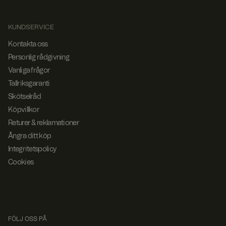
används för att
förbättra
användarupplevels
en och optimera
KUNDSERVICE
webbplatsens
funktionalitet.
Kontakta oss
Personlig rådgivning
Vanliga frågor
Tallriksgaranti
Skötselråd
Köpvillkor
Returer & reklamationer
Ångra ditt köp
Integritetspolicy
Cookies
FÖLJ OSS PÅ