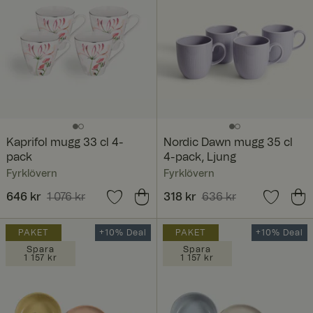
Kaprifol mugg 33 cl 4-
Nordic Dawn mugg 35 cl
pack
4-pack, Ljung
Fyrklövern
Fyrklövern
Nuvarande pris
646 kr
1 076 kr
:
Nuvarande pris
318 kr
636 kr
:
646 kr
Tidigare pris
:
1 076 kr
318 kr
Tidigare pris
:
636 kr
PAKET
+10% Deal
PAKET
+10% Deal
Spara
Spara
1 157 kr
1 157 kr