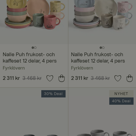
Nalle Puh frukost- och
Nalle Puh frukost- och
kaffeset 12 delar, 4 pers
kaffeset 12 delar, 4 pers
Fyrklövern
Fyrklövern
Nuvarande pris
2 311 kr
3 468 kr
:
Nuvarande pris
2 311 kr
3 468 kr
:
2 311 kr
Tidigare pris
:
2 311 kr
Tidigare pris
:
3 468 kr
3 468 kr
30% Deal
NYHET
40% Deal