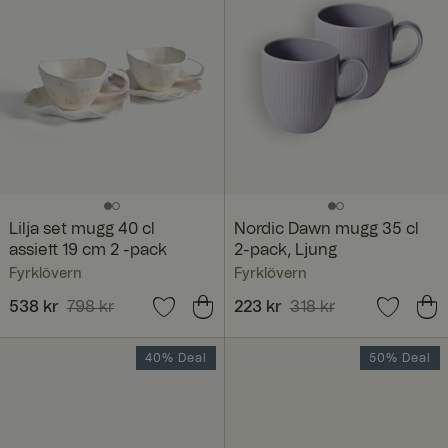
Lilja set mugg 40 cl
Nordic Dawn mugg 35 cl
assiett 19 cm 2 -pack
2-pack, Ljung
Fyrklövern
Fyrklövern
Nuvarande pris
538 kr
798 kr
:
Nuvarande pris
223 kr
318 kr
:
538 kr
Tidigare pris
:
798 kr
223 kr
Tidigare pris
:
318 kr
40% Deal
50% Deal