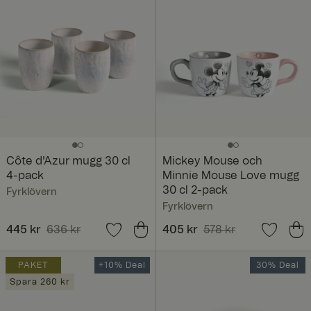
Côte d'Azur mugg 30 cl
Mickey Mouse och
4-pack
Minnie Mouse Love mugg
30 cl 2-pack
Fyrklövern
Fyrklövern
Nuvarande pris
445 kr
636 kr
:
Nuvarande pris
405 kr
578 kr
:
445 kr
Tidigare pris
:
636 kr
405 kr
Tidigare pris
:
578 kr
PAKET
+10% Deal
30% Deal
Spara 260 kr