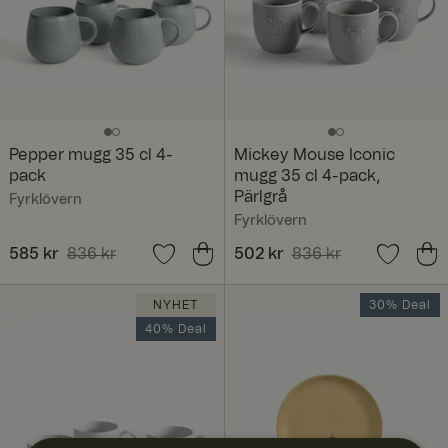
Pepper mugg 35 cl 4-
Mickey Mouse Iconic
pack
mugg 35 cl 4-pack,
Pärlgrå
Fyrklövern
Fyrklövern
Nuvarande pris
585 kr
836 kr
:
Nuvarande pris
502 kr
836 kr
:
585 kr
Tidigare pris
:
836 kr
502 kr
Tidigare pris
:
836 kr
NYHET
30% Deal
40% Deal