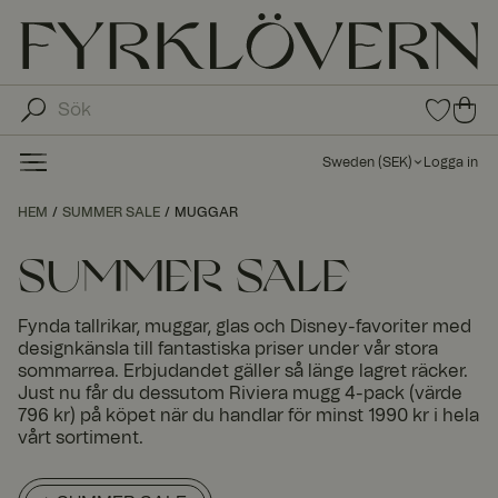
0
0
arti
arti
klar
kla
i
Sweden
(
SEK
)
Logga in
fav
r i
oritl
ku
HEM
SUMMER SALE
MUGGAR
ista
nd
n
va
SUMMER SALE
gn
en
Fynda tallrikar, muggar, glas och Disney-favoriter med
designkänsla till fantastiska priser under vår stora
sommarrea. Erbjudandet gäller så länge lagret räcker.
Just nu får du dessutom Riviera mugg 4-pack (värde
796 kr) på köpet när du handlar för minst 1990 kr i hela
vårt sortiment.