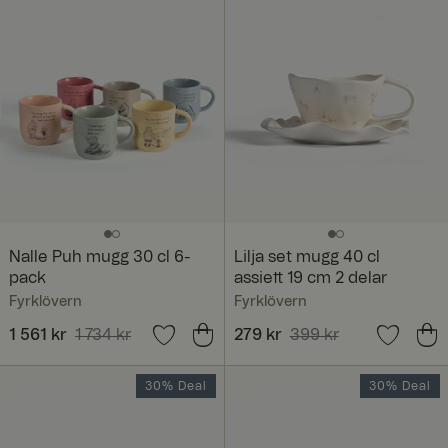
Nalle Puh mugg 30 cl 6-
Lilja set mugg 40 cl
pack
assiett 19 cm 2 delar
Fyrklövern
Fyrklövern
Nuvarande pris
1 561 kr
1 734 kr
:
Nuvarande pris
279 kr
399 kr
:
1 561 kr
Tidigare pris
:
279 kr
Tidigare pris
:
399 kr
1 734 kr
30% Deal
30% Deal