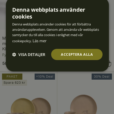
Denna webbplats använder
cookies
Denna webbplats använder cookies för att förbättra
användarupplevelsen. Genom att använda vår webbplats
samtycker du till alla cookies i enlighet med vår
Mickey Mouse Iconic
Lejonkungen set Wild 3
Läs mer
cookiepolicy.
mugg 35 cl 4-pack,
delar, Solgul
Klassisk vit
Fyrklövern
VISA DETALJER
ACCEPTERA ALLA
Fyrklövern
Nuvarande pris
502 kr
836 kr
:
Nuvarande pris
607 kr
867 kr
:
Strikt
Prestan
Inriktni
Funktio
Oklassif
502 kr
Tidigare pris
:
836 kr
607 kr
Tidigare pris
:
867 kr
nödvän
da
ng
ner
icerade
digt
PAKET
+10% Deal
30% Deal
Spara 623 kr
Strikt nödvändigt
Prestanda
Inriktning