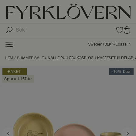
0
0
arti
arti
klar
kla
i
Sweden
(
SEK
)
Logga in
fav
r i
oritl
ku
HEM
SUMMER SALE
NALLE PUH FRUKOST- OCH KAFFESET 12 DELAR, 
ista
nd
n
va
PAKET
+10% Deal
gn
Spara 1 157 kr
en