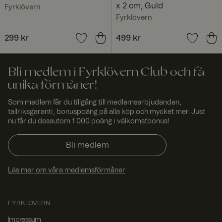
webbplatsen.
x 2 cm, Guld
Fyrklövern
Fyrklövern
geoipCountry
www.
1 år 1
Norce country
fyrklo
måna
identification
vern.
d
cookie
Pris
299 kr
:
299 kr
Pris
499 kr
:
499 kr
com
ARRAffinitySameSite
Sessi
När du
Micro
on
använder
soft
Bli medlem i Fyrklövern Club och få
Microsoft
Corp
Azure som
orati
unika förmåner!
värdplattform
on
.t.my
och möjliggör
visito
belastningsba
Som medlem får du tillgång till medlemserbjudanden,
rs.se
lansering,
tallriksgaranti, bonuspoäng på alla köp och mycket mer. Just
säkerställer
nu får du dessutom 1 000 poäng i välkomstbonus!
denna cookie
att
förfrågningar
Bli medlem
från en
besökares
webbsession
alltid hanteras
Läs mer om våra medlemsförmåner
av samma
server i
klustret.
FYRKLÖVERN
CookieScriptConsent
4
Denna cookie
Cooki
vecko
används av
eScri
r 2
Cookie-
pt
Impressum