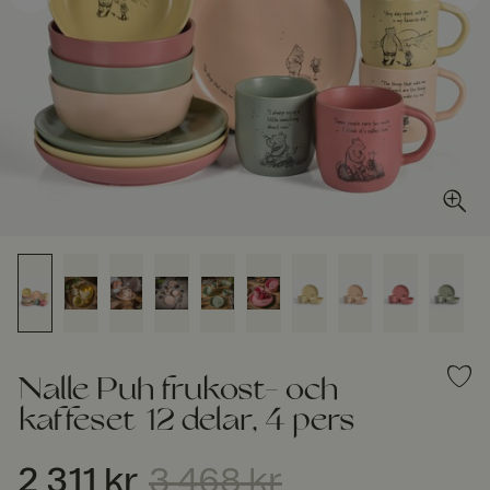
Nalle Puh frukost- och
kaffeset 12 delar, 4 pers
2 311 kr
3 468 kr
Nuvarande pris
:
2 311 kr
Tidigare pris
:
3 468 kr