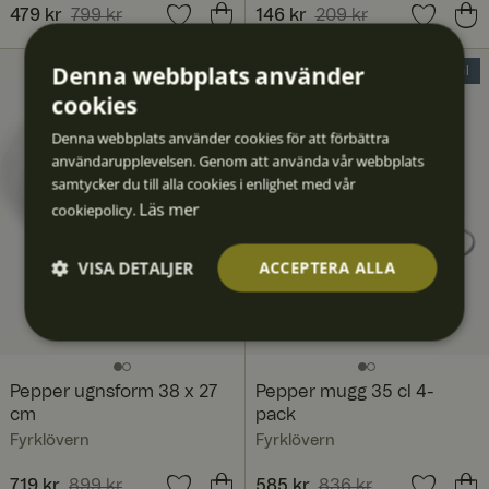
Nuvarande pris
479 kr
799 kr
:
Nuvarande pris
146 kr
209 kr
:
479 kr
Tidigare pris
:
799 kr
146 kr
Tidigare pris
:
209 kr
Denna webbplats använder
20% Deal
30% Deal
cookies
Denna webbplats använder cookies för att förbättra
användarupplevelsen. Genom att använda vår webbplats
samtycker du till alla cookies i enlighet med vår
Läs mer
cookiepolicy.
VISA DETALJER
ACCEPTERA ALLA
Strikt
Prestan
Inriktni
Funktio
Oklassif
nödvän
da
ng
ner
icerad
digt
e
Pepper ugnsform 38 x 27
Pepper mugg 35 cl 4-
cm
pack
Fyrklövern
Fyrklövern
Nuvarande pris
719 kr
899 kr
:
Nuvarande pris
585 kr
836 kr
: