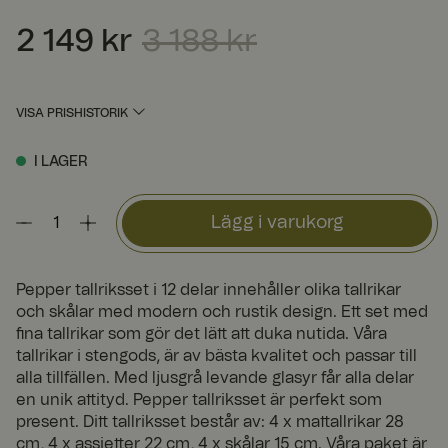
2 149 kr
3 188 kr
Nuvarande pris
:
2 149 kr
Tidigare pris
:
3 188 kr
VISA PRISHISTORIK
I LAGER
Lägg i varukorg
Pepper tallriksset i 12 delar innehåller olika tallrikar
och skålar med modern och rustik design. Ett set med
fina tallrikar som gör det lätt att duka nutida. Våra
tallrikar i stengods, är av bästa kvalitet och passar till
alla tillfällen. Med ljusgrå levande glasyr får alla delar
en unik attityd. Pepper tallriksset är perfekt som
present. Ditt tallriksset består av: 4 x mattallrikar 28
cm, 4 x assietter 22 cm, 4 x skålar 15 cm. Våra paket är