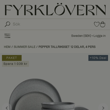
0
0
arti
arti
klar
kla
i
Sweden
(
SEK
)
Logga in
fav
r i
oritl
ku
HEM
SUMMER SALE
PEPPER TALLRIKSSET 12 DELAR, 4 PERS
ista
nd
n
va
PAKET
+10% Deal
gn
Spara 1 039 kr
en