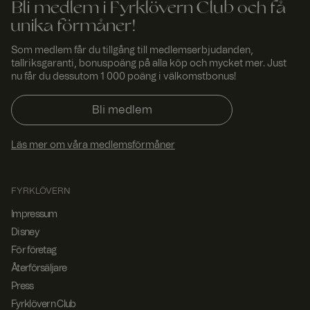
från en
Bli medlem i Fyrklövern Club och få
besökares
webbsession
unika förmåner!
alltid hanteras
av samma
Som medlem får du tillgång till medlemserbjudanden,
server i
klustret.
tallriksgaranti, bonuspoäng på alla köp och mycket mer. Just
nu får du dessutom 1 000 poäng i välkomstbonus!
CookieScriptConsent
4
Denna cookie
Cooki
vecko
används av
eScri
r 2
Cookie-
pt
Bli medlem
www.
daga
Script.com-
fyrklo
r
tjänsten för
vern.
att komma
Läs mer om våra medlemsförmåner
com
ihåg
preferensern
a för
besökarens
cookie. Det är
FYRKLÖVERN
nödvändigt att
Cookie-
Impressum
Script.com
cookiebanner
Disney
fungerar
korrekt.
För företag
Återförsäljare
Press
Fyrklövern Club
Lever