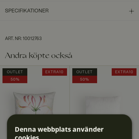
SPECIFIKATIONER
ART. NR
:
10012763
Andra köpte också
OUTLET
EXTRA10
OUTLET
EXTRA10
50%
50%
Denna webbplats använder
cookies