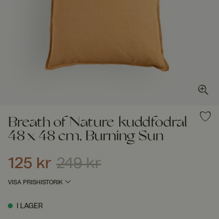
Breath of Nature kuddfodral
48 x 48 cm, Burning Sun
125 kr
249 kr
Nuvarande pris
:
125 kr
Tidigare pris
:
249 kr
VISA PRISHISTORIK
I LAGER