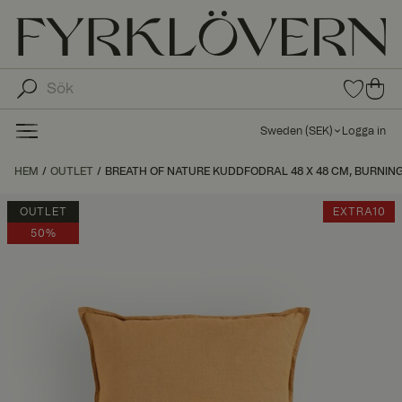
0
0
arti
arti
klar
kla
i
Sweden
(
SEK
)
Logga in
fav
r i
oritl
ku
HEM
OUTLET
BREATH OF NATURE KUDDFODRAL 48 X 48 CM, BURNIN
ista
nd
n
va
OUTLET
EXTRA10
gn
50%
en